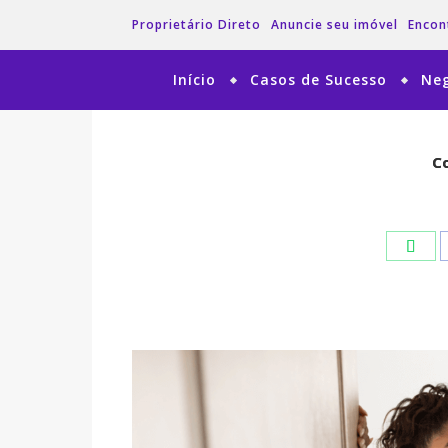
Proprietário Direto
Anuncie seu imóvel
Encon
Início
Casos de Sucesso
Neg
Co
Co
Wha
Wha