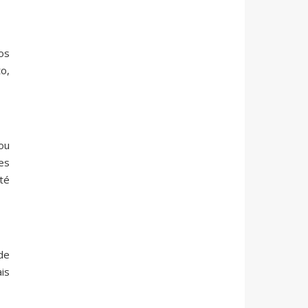
os
o,
ou
es
té
de
is