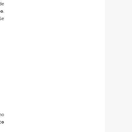
de
ão
.
Se
no
to