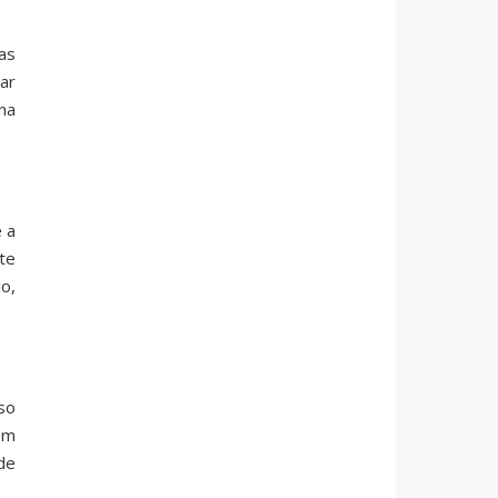
as
ar
na
 a
te
o,
so
em
de