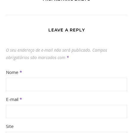
LEAVE A REPLY
O seu endereço de e-mail não será publicado.
Campos
obrigatórios são marcados com
*
Nome
*
E-mail
*
Site