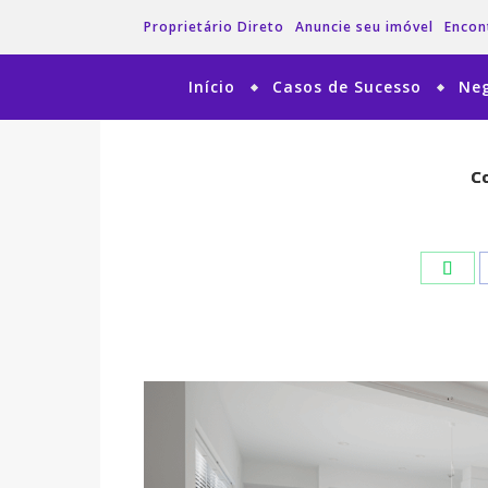
Proprietário Direto
Anuncie seu imóvel
Encon
Início
Casos de Sucesso
Neg
Co
Co
Wha
Wha