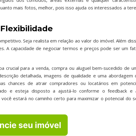
ngulos dos cômodos, áreas externas e qualquer característi
uanto mais fotos, melhor, pois isso ajuda os interessados a ter
Flexibilidade
petitivo. Seja realista em relação ao valor do imóvel. Além diss
ões. A capacidade de negociar termos e preços pode ser um fat
a crucial para a venda, compra ou aluguel bem-sucedido de u
 descrição detalhada, imagens de qualidade e uma abordagem 
as chances de atrair compradores ou locatários em potencia
ado e esteja disposto a ajustá-lo conforme o feedback e 
você estará no caminho certo para maximizar o potencial do s