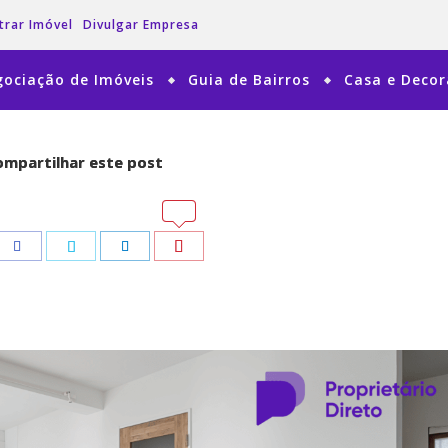
trar Imóvel
Divulgar Empresa
ociação de Imóveis
Guia de Bairros
Casa e Deco
mpartilhar este post
mpartilhar este post
tsApp
tsApp
Pinterest
Pinterest
Facebook
Facebook
Twitter
Twitter
LinkedIn
LinkedIn