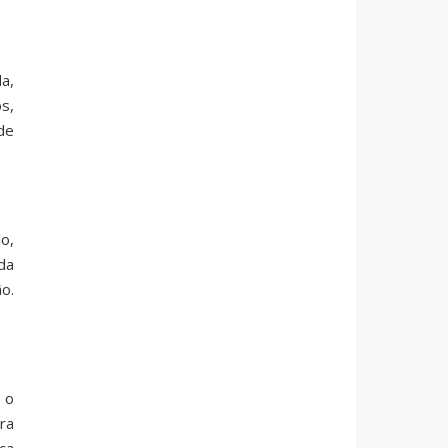
a,
s,
de
o,
da
o.
 o
ra