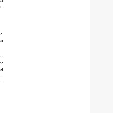
ca
em
o,
or
ma
de
l.
as
eu