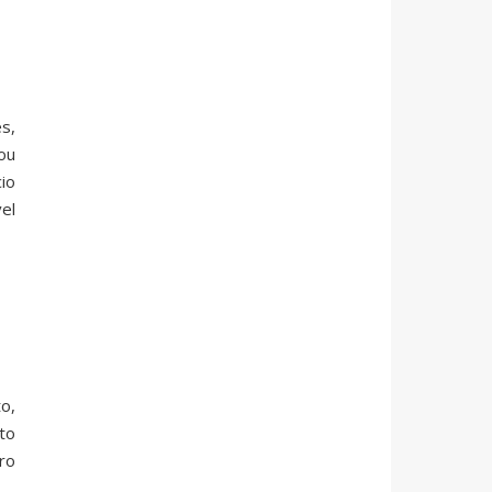
s,
ou
io
el
o,
to
ro