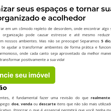
zar seus espaços e tornar su
organizado e acolhedor
trar em um cômodo repleto de desordem, onde encontrar algo 
e organização pode causar estresse e até mesmo reduzir
 em nossos ambientes. Mas não se preocupe! Separamos
5 dic
e ajudar a transformar ambientes de forma prática e funciona
armonioso, onde cada canto seja aproveitado da melhor manei
transformar positivamente a sua vida!
ção
entes, é fundamental fazer uma revisão do que
realmente
sapego:
doe
,
venda
ou
descarte
itens que não são mais utilizad
cativo. Priorizar o que é essencial permitirá que você tenha ma