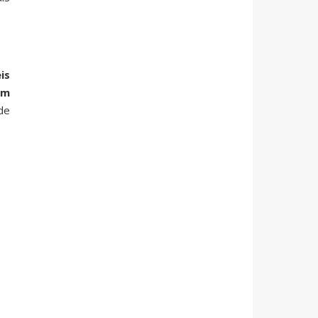
is
om
de