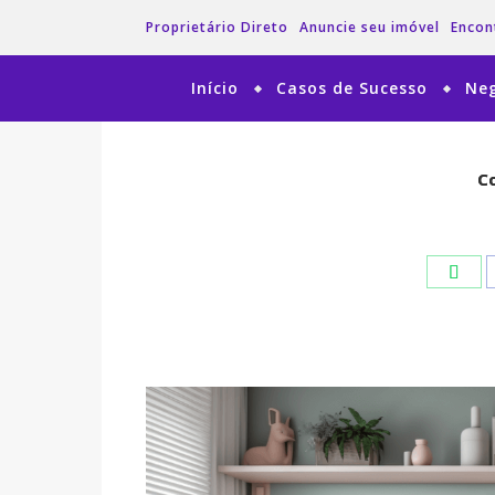
Proprietário Direto
Anuncie seu imóvel
Encon
Início
Casos de Sucesso
Neg
Co
Co
Wha
Wha