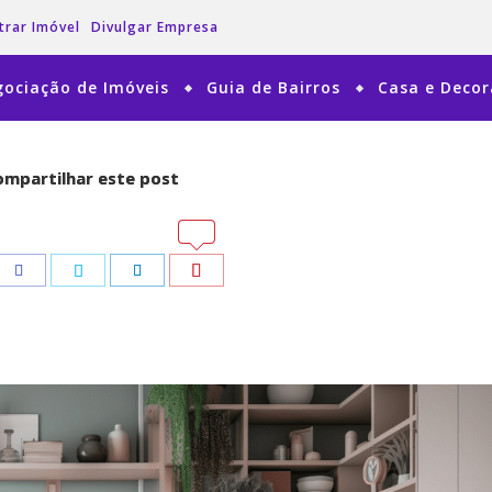
trar Imóvel
Divulgar Empresa
ociação de Imóveis
Guia de Bairros
Casa e Deco
mpartilhar este post
mpartilhar este post
tsApp
tsApp
Pinterest
Pinterest
Facebook
Facebook
Twitter
Twitter
LinkedIn
LinkedIn