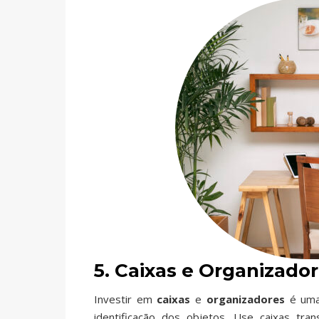
5. Caixas e Organizado
Investir em
caixas
e
organizadores
é uma 
identificação dos objetos. Use caixas tra