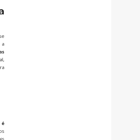
a
se
 a
as
l,
ra
 é
os
is