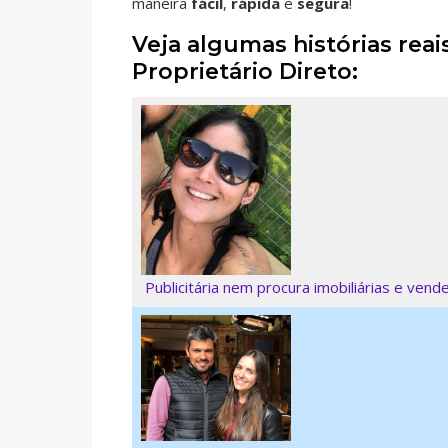
maneira
fácil
,
rápida
e
segura
!
Veja algumas histórias re
Proprietário Direto:
Publicitária nem procura imobiliárias e vend