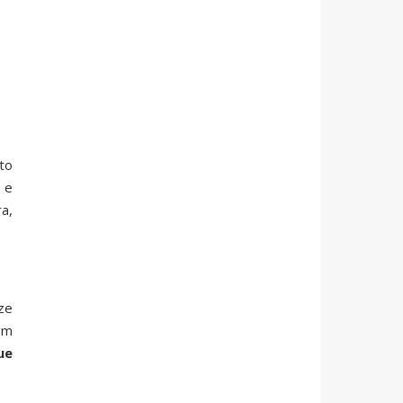
to
 e
a,
ze
em
ue