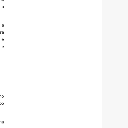
 a
 a
ra
 é
 e
no
to
ma