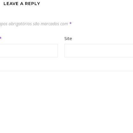
LEAVE A REPLY
pos obrigatórios são marcados com
*
*
Site