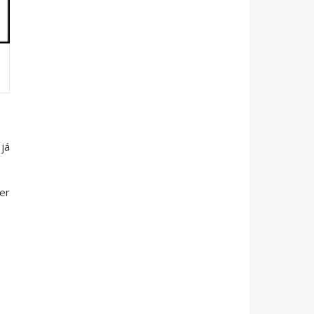
já
er