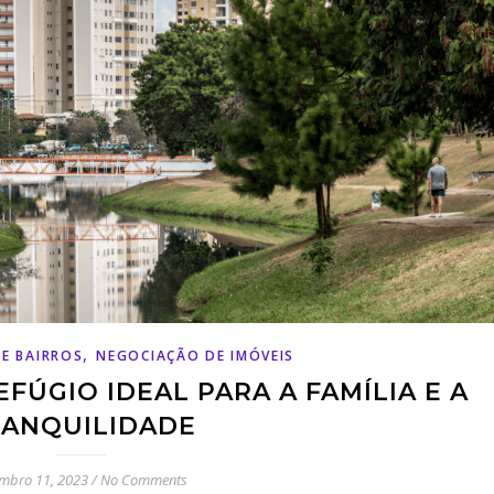
,
DE BAIRROS
NEGOCIAÇÃO DE IMÓVEIS
EFÚGIO IDEAL PARA A FAMÍLIA E A
RANQUILIDADE
embro 11, 2023
/
No Comments