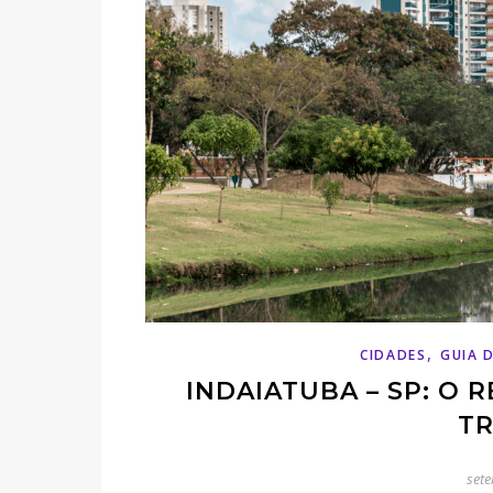
,
CIDADES
GUIA 
INDAIATUBA – SP: O R
T
set