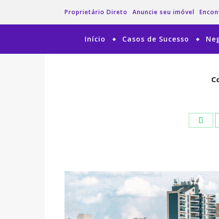
Proprietário Direto
Anuncie seu imóvel
Encon
Início
Casos de Sucesso
Neg
Co
Co
Wha
Wha