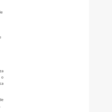
de
e
za
 o
ca
de
.