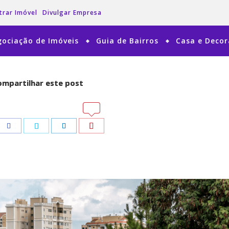
trar Imóvel
Divulgar Empresa
ociação de Imóveis
Guia de Bairros
Casa e Deco
mpartilhar este post
mpartilhar este post
tsApp
tsApp
Pinterest
Pinterest
Facebook
Facebook
Twitter
Twitter
LinkedIn
LinkedIn