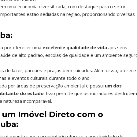
tem uma economia diversificada, com destaque para o setor
s importantes estão sediadas na região, proporcionando diversas
ba:
da por oferecer uma
excelente qualidade de vida
aos seus
 saúde de alto padrão, escolas de qualidade e um ambiente segur
s de lazer, parques e praças bem cuidados. Além disso, oferece
mas e eventos culturais durante todo o ano.
ada por áreas de preservação ambiental e possui
um dos
habitante do estado
. Isso permite que os moradores desfrutem
a natureza incomparável.
 um Imóvel Direto com o
tuba:
iretamente com o proprietário oferece a oportunidade de