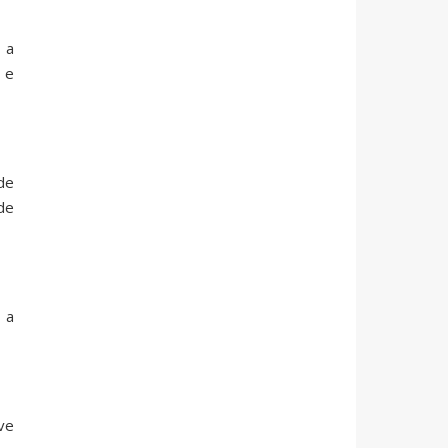
 a
 e
 de
de
 a
ve