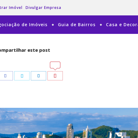
trar Imóvel
Divulgar Empresa
ociação de Imóveis
Guia de Bairros
Casa e Deco
mpartilhar este post
mpartilhar este post
tsApp
tsApp
Pinterest
Pinterest
Facebook
Facebook
Twitter
Twitter
LinkedIn
LinkedIn