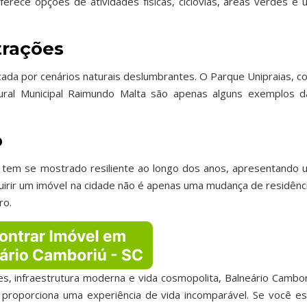
ferece opções de atividades físicas, ciclovias, áreas verdes e 
trações
cada por cenários naturais deslumbrantes. O Parque Unipraias, c
ural Municipal Raimundo Malta são apenas alguns exemplos d
o
ú tem se mostrado resiliente ao longo dos anos, apresentando 
uirir um imóvel na cidade não é apenas uma mudança de residênci
ro.
es, infraestrutura moderna e vida cosmopolita, Balneário Cambor
proporciona uma experiência de vida incomparável. Se você es