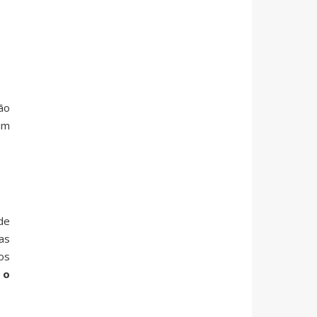
ú
ão
um
de
ias
os
 o