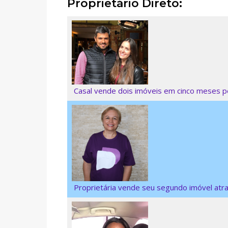
Proprietário Direto:
Casal vende dois imóveis em cinco meses pe
Proprietária vende seu segundo imóvel atra