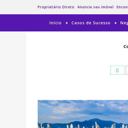
Proprietário Direto
Anuncie seu imóvel
Encon
Início
Casos de Sucesso
Neg
Co
Co
Wha
Wha