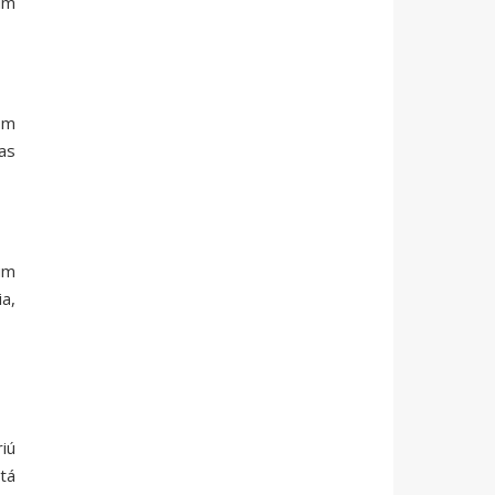
um
om
as
um
a,
iú
tá