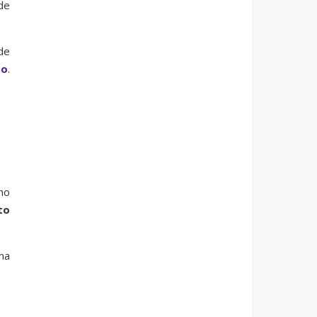
de
de
to
.
no
to
ma