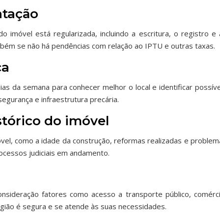
ntação
 imóvel está regularizada, incluindo a escritura, o registro e 
mbém se não há pendências com relação ao IPTU e outras taxas.
ça
dias da semana para conhecer melhor o local e identificar possív
egurança e infraestrutura precária.
stórico do imóvel
óvel, como a idade da construção, reformas realizadas e problem
rocessos judiciais em andamento.
onsideração fatores como acesso a transporte público, comérci
região é segura e se atende às suas necessidades.