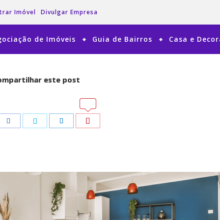
trar Imóvel
Divulgar Empresa
ociação de Imóveis
Guia de Bairros
Casa e Deco
mpartilhar este post
mpartilhar este post
tsApp
tsApp
Pinterest
Pinterest
Facebook
Facebook
Twitter
Twitter
LinkedIn
LinkedIn