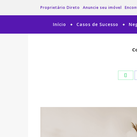
Proprietário Direto
Anuncie seu imóvel
Encon
Início
Casos de Sucesso
Neg
Co
Co
Wha
Wha