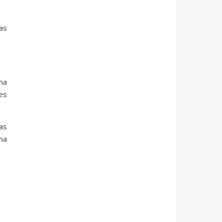
as
ma
es
as
ma