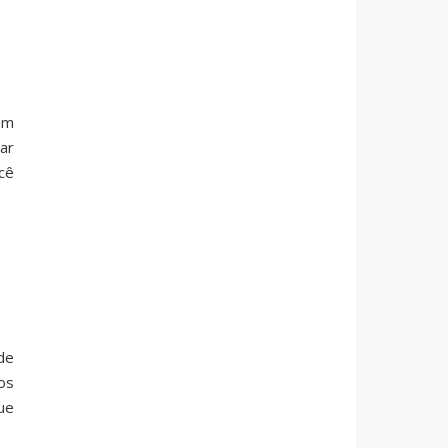
em
ar
cê
de
os
ue