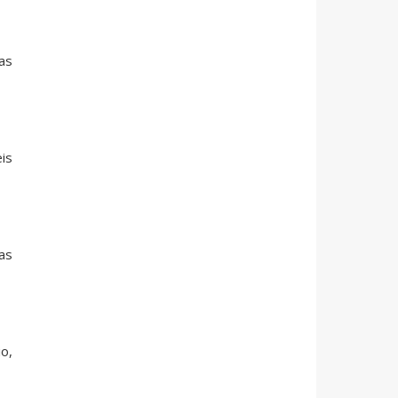
as
eis
as
o,