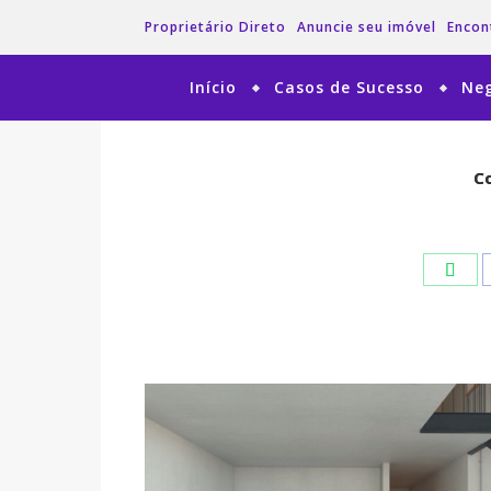
Proprietário Direto
Anuncie seu imóvel
Encon
Início
Casos de Sucesso
Neg
Co
Co
Wha
Wha