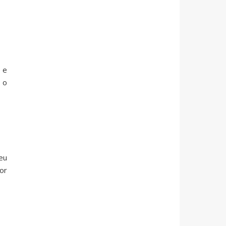
 e
 o
eu
or