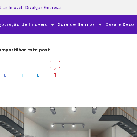
trar Imóvel
Divulgar Empresa
ociação de Imóveis
Guia de Bairros
Casa e Deco
mpartilhar este post
mpartilhar este post
tsApp
tsApp
Pinterest
Pinterest
Facebook
Facebook
Twitter
Twitter
LinkedIn
LinkedIn