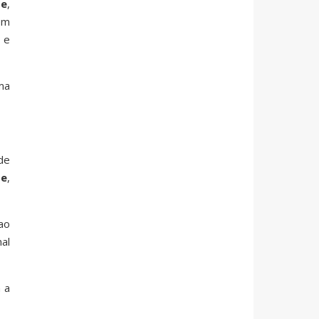
te
,
em
a
e
rma
de
te
,
ao
al
 a