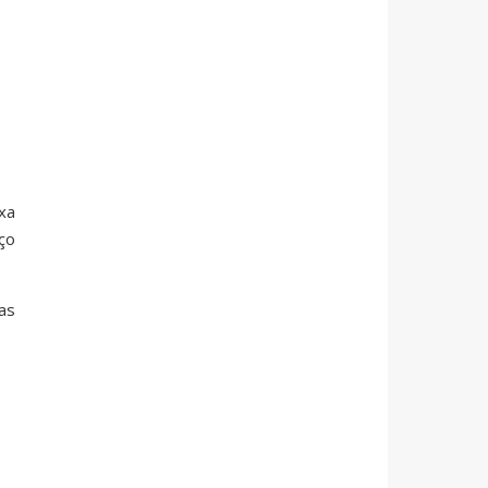
xa
ço
as