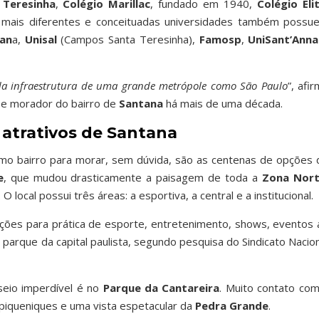
 Teresinha
,
Colégio Marillac
, fundado em 1940,
Colégio Eli
 mais diferentes e conceituadas universidades também possu
an
a,
Unisal
(Campos Santa Teresinha),
Famosp
,
UniSant’Ann
oda infraestrutura de uma grande metrópole como São Paulo
”, afi
 e morador do bairro de
Santana
há mais de uma década.
 atrativos de Santana
mo bairro para morar, sem dúvida, são as centenas de opções 
e
, que mudou drasticamente a paisagem de toda a
Zona Nor
. O local possui três áreas: a esportiva, a central e a institucional.
ções para prática de esporte, entretenimento, shows, eventos 
parque da capital paulista, segundo pesquisa do Sindicato Nacion
eio imperdível é no
Parque da Cantareira
. Muito contato com
ra piqueniques e uma vista espetacular da
Pedra Grande
.