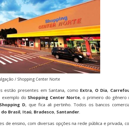
ulgação / Shopping Center Norte
dos estão presentes em Santana, como
Extra
,
O Dia
,
Carrefo
 a exemplo do
Shopping Center Norte
, o primeiro do gênero 
Shopping D
, que fica ali pertinho. Todos os bancos comercia
 do Brasil
,
Itaú
,
Bradesco
,
Santander
.
s de ensino, com diversas opções na rede pública e privada, c