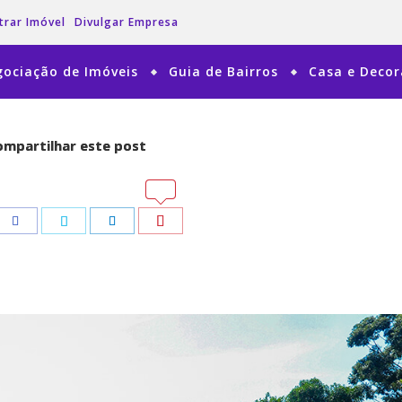
trar Imóvel
Divulgar Empresa
ociação de Imóveis
Guia de Bairros
Casa e Deco
mpartilhar este post
mpartilhar este post
tsApp
tsApp
Pinterest
Pinterest
Facebook
Facebook
Twitter
Twitter
LinkedIn
LinkedIn