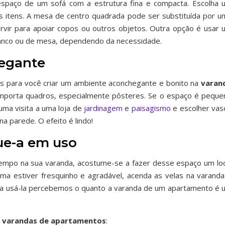
spaço de um sofá com a estrutura fina e compacta. Escolha 
s itens. A mesa de centro quadrada pode ser substituída por u
rvir para apoiar copos ou outros objetos. Outra opção é usar 
banco ou de mesa, dependendo da necessidade.
egante
ais para você criar um ambiente aconchegante e bonito na
varan
mporta quadros, especialmente pôsteres. Se o espaço é peque
uma visita a uma loja de
jardinagem
e
paisagismo
e escolher vas
a parede. O efeito é lindo!
ue-a em uso
empo na sua varanda, acostume-se a fazer desse espaço um loc
ima estiver fresquinho e agradável, acenda as velas na varanda
a usá-la percebemos o quanto a varanda de um apartamento é 
a varandas de apartamentos
: