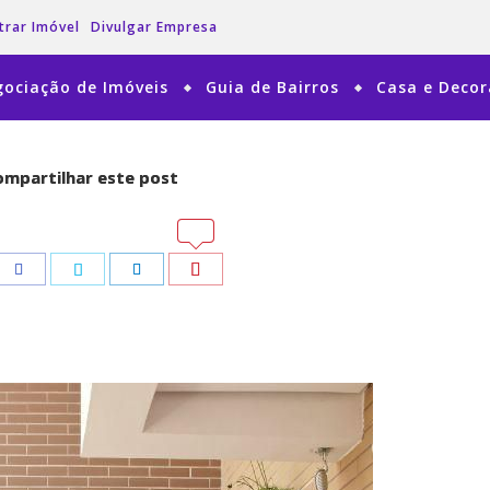
trar Imóvel
Divulgar Empresa
ociação de Imóveis
Guia de Bairros
Casa e Deco
mpartilhar este post
mpartilhar este post
tsApp
tsApp
Pinterest
Pinterest
Facebook
Facebook
Twitter
Twitter
LinkedIn
LinkedIn