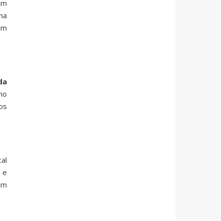
um
ma
um
da
no
os
al
 e
um