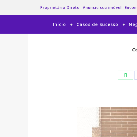
Proprietário Direto
Anuncie seu imóvel
Encon
Início
Casos de Sucesso
Neg
Co
Co
Wha
Wha