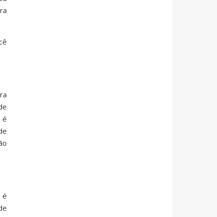
ra
cê
ra
de
 é
de
ão
 é
de