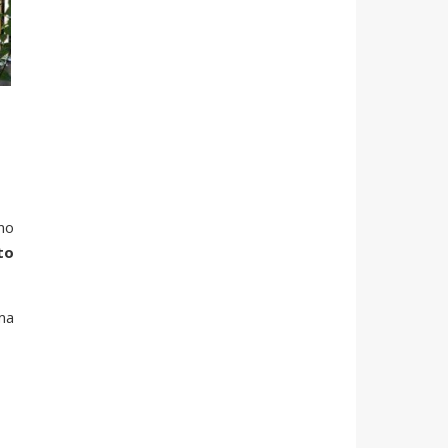
no
to
ma