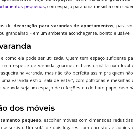
artamentos pequenos
, com espaço para uma mesinha com cadei
icas de
decoração para varandas de apartamentos,
para vo
ou grandalhão – em um ambiente aconchegante, bonito e usável.
 varanda
 e como ela pode ser utilizada. Quem tem espaço suficiente pa
 uma espécie de varanda gourmet e transformá-la num local 
rasqueira na varanda, mas não tão perfeita assim pra quem não
s uma varanda estilo “sala de estar”, com poltronas e mesinhas 
ua varanda seja um espaço de refeições ou de bate papo, caso n
ão dos móveis
rtamento pequeno
, escolher móveis com dimensões reduzidas
 assertiva. Um sofá de dois lugares com encostos e apoios 