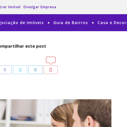
trar Imóvel
Divulgar Empresa
ociação de Imóveis
Guia de Bairros
Casa e Deco
mpartilhar este post
mpartilhar este post
tsApp
tsApp
Pinterest
Pinterest
Facebook
Facebook
Twitter
Twitter
LinkedIn
LinkedIn