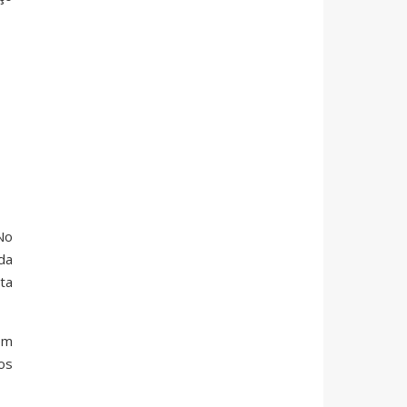
No
da
ta
em
os