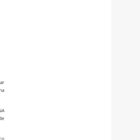
ar
ma
NA
de
ço