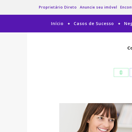
Proprietário Direto
Anuncie seu imóvel
Encon
Início
Casos de Sucesso
Neg
Co
Co
Wha
Wha