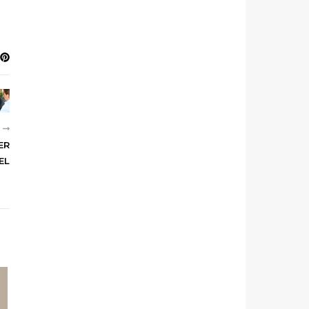
R
ER
EL