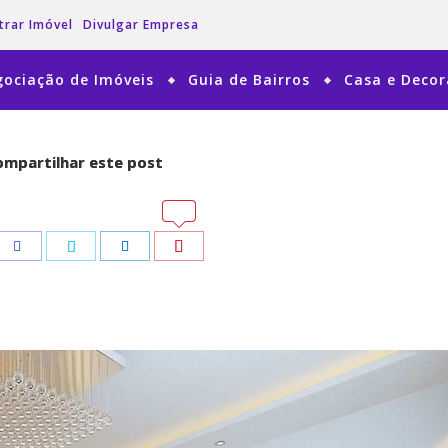
trar Imóvel
Divulgar Empresa
ociação de Imóveis
Guia de Bairros
Casa e Deco
mpartilhar este post
mpartilhar este post
tsApp
tsApp
Pinterest
Pinterest
Facebook
Facebook
Twitter
Twitter
LinkedIn
LinkedIn