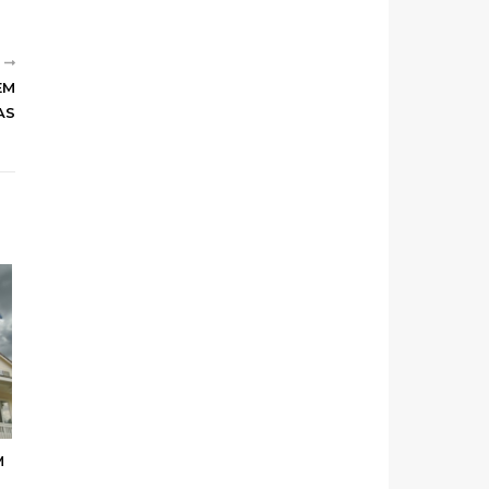
R
EM
AS
M