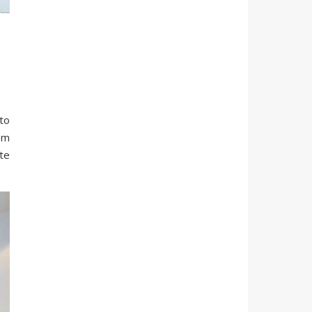
to
em
te