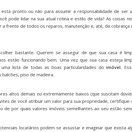
 está pronto ou não para assumir a responsabilidade de ser 
cê pode lidar na sua atual rotina e estilo de vida? As coisas n
r a frente de todos os reparos, manutenção e, até, de cobrança 
olher bastante. Querem se assegur de que sua casa é limp
hos estão funcionando bem. Uma vez que sua casa esteja limp
e uma lista de todas as boas particularidades do
imóvel.
Ess
s balcões, piso de madeira.
ores altos demais ou extremamente baixos (que suscitam dúvid
ntes de você atribuir um valor para sua propriedade, certifique-
o de por quais valores imóveis semelhantes ao seu estão sen
otenciais locatários podem se assustar e imaginar que exista al