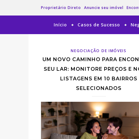
Proprietário Direto
Anuncie seu imóvel
Encon
Início
Casos de Sucesso
Neg
NEGOCIAÇÃO DE IMÓVEIS
UM NOVO CAMINHO PARA ENCO
SEU LAR: MONITORE PREÇOS E 
LISTAGENS EM 10 BAIRROS
SELECIONADOS