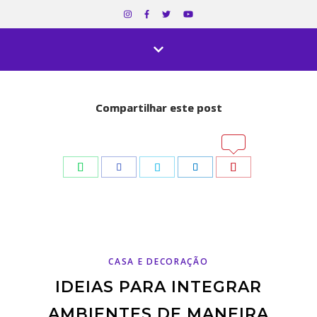
Compartilhar este post
Compartilhar este post
WhatsApp
WhatsApp
Pinterest
Pinterest
Facebook
Facebook
Twitter
Twitter
LinkedIn
LinkedIn
CASA E DECORAÇÃO
IDEIAS PARA INTEGRAR
AMBIENTES DE MANEIRA