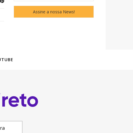
UTUBE
ara
 Projetos