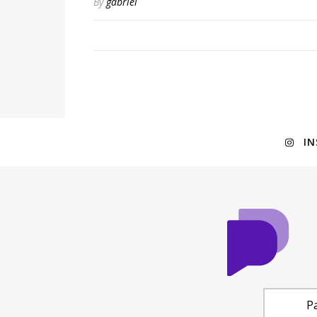
By
gabriel
I
Pa
© Copyri