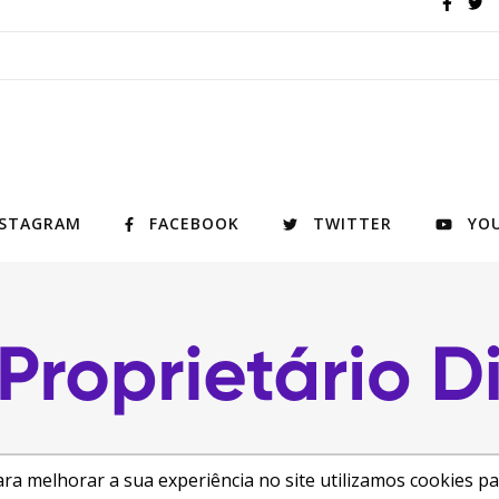
NSTAGRAM
FACEBOOK
TWITTER
YO
ra melhorar a sua experiência no site utilizamos cookies p
ght 2026
Central de Ajuda
Como anunciar
Busca de Imóveis
Reformas e