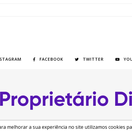
NSTAGRAM
FACEBOOK
TWITTER
YO
ra melhorar a sua experiência no site utilizamos cookies p
ght 2026
Central de Ajuda
Como anunciar
Busca de Imóveis
Reformas e