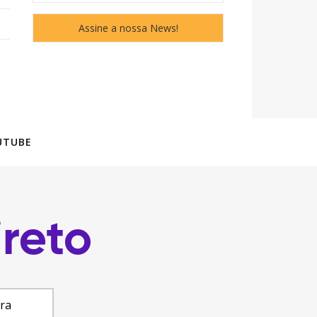
UTUBE
ara
 Projetos