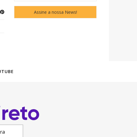
UTUBE
ara