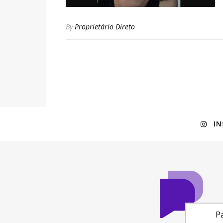
By
Proprietário Direto
I
Pa