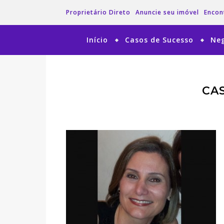
Proprietário Direto
Anuncie seu imóvel
Encon
Início
Casos de Sucesso
Neg
CA