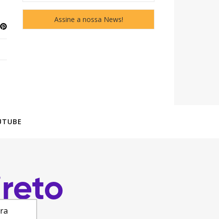
UTUBE
ara