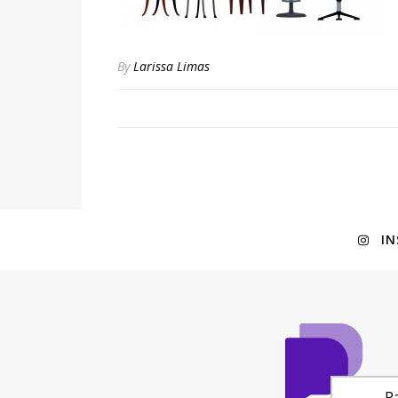
By
Larissa Limas
I
Pa