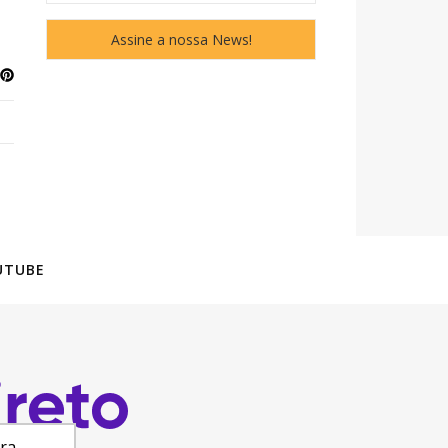
UTUBE
ara