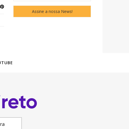
UTUBE
ara