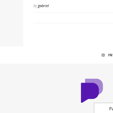
By
gabriel
I
Pa